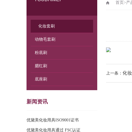
首页
>
产
化妆套刷
动物毛套刷
粉底刷
腮红刷
化妆
上一条：
底座刷
新闻资讯
优黛美化妆用具ISO9001证书
优黛美化妆用具通过 FSC认证