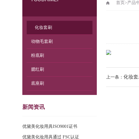
首页
>
产品
化妆套刷
动物毛套刷
粉底刷
腮红刷
化妆套刷
上一条：
底座刷
新闻资讯
优黛美化妆用具ISO9001证书
优黛美化妆用具通过 FSC认证