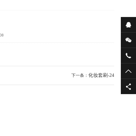
在
08
微
076
TO
化妆套刷-24
下一条：