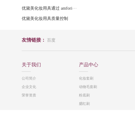
优黛美化妆用具通过 amfori···
优黛美化妆用具质量控制
友情链接：
百度
关于我们
产品中心
公司简介
化妆套刷
企业文化
动物毛套刷
荣誉资质
粉底刷
腮红刷
底座刷
Copyright © 2019 东莞市优黛美化妆用具有限公司 All Rights R