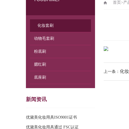
首页
>
产
化妆套刷
动物毛套刷
粉底刷
腮红刷
化妆
上一条：
底座刷
新闻资讯
优黛美化妆用具ISO9001证书
优黛美化妆用具通过 FSC认证