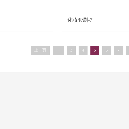
6
化妆套刷-7
上一页
···
3
4
5
6
7