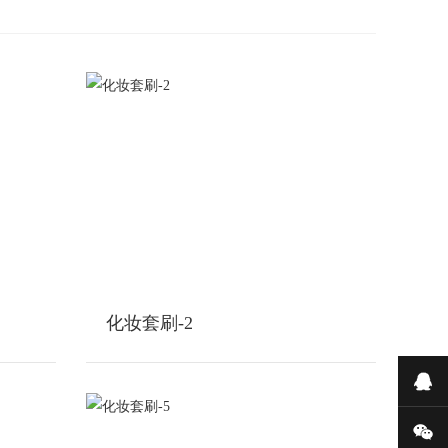
化妆套刷-2
在
微