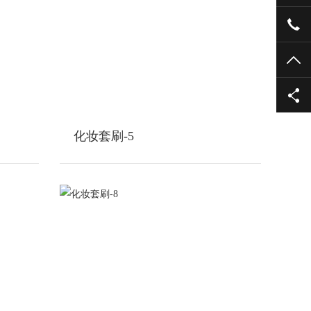
076
TO
化妆套刷-5