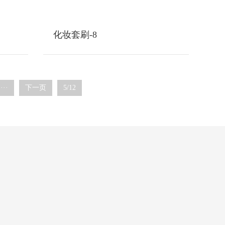
化妆套刷-8
···
下一页
5/12