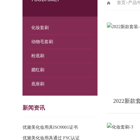
首页
>
产品
化妆套刷
动物毛套刷
粉底刷
腮红刷
底座刷
2022新款套
新闻资讯
优黛美化妆用具ISO9001证书
优黛美化妆用具通过 FSC认证